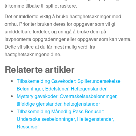
å komme tilbake til spillet raskere.
Det er imidlertid viktig å bruke hastighetsøkninger med
omhu. Prioriter bruken deres for oppgaver som vil gi
umiddelbare fordeler, og unngå å bruke dem på
lavprioriterte oppgraderinger eller oppgaver som kan vente.
Dette vil sikre at du får mest mulig verdi fra
hastighetsøkningene dine.
Relaterte artikler
Tilbakemelding Gavekoder: Spillerundersøkelse
Belønninger, Edelstener, Heltegenstander
Mystery gavekoder: Overraskelsesbelønninger,
tilfeldige gjenstander, heltegjenstander
Tilbakemelding Månedlig Pass Bonuser:
Undersøkelsesbelønninger, Heltegenstander,
Ressurser