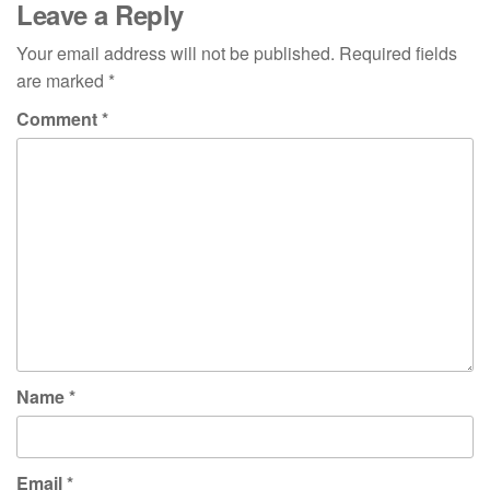
Leave a Reply
Your email address will not be published.
Required fields
are marked
*
Comment
*
Name
*
Email
*