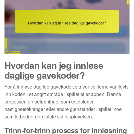
Hvordan kan jeg innløse
daglige gavekoder?
For å innløse daglige gavekoder, skriver spillerne vanligvis
inn koden i et angitt område i spillet eller appen. Denne
prosessen gir belønninger som edelstener,
hastighetsøkninger eller andre gjenstander i spillet, noe
som forbedrer den totale spillopplevelsen.
Trinn-for-trinn prosess for innløsning