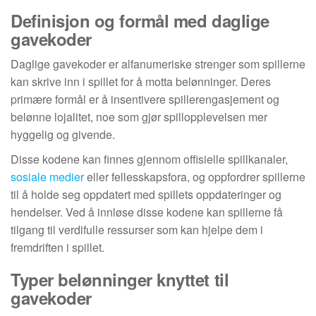
Definisjon og formål med daglige
gavekoder
Daglige gavekoder er alfanumeriske strenger som spillerne
kan skrive inn i spillet for å motta belønninger. Deres
primære formål er å insentivere spillerengasjement og
belønne lojalitet, noe som gjør spillopplevelsen mer
hyggelig og givende.
Disse kodene kan finnes gjennom offisielle spillkanaler,
sosiale medier
eller fellesskapsfora, og oppfordrer spillerne
til å holde seg oppdatert med spillets oppdateringer og
hendelser. Ved å innløse disse kodene kan spillerne få
tilgang til verdifulle ressurser som kan hjelpe dem i
fremdriften i spillet.
Typer belønninger knyttet til
gavekoder