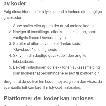
av koder
Følg disse trinnene for å lykkes med å innløse dine daglige
gavekoder:
Åpne spillet eller appen der du vil innløse koden.
Naviger til innstillings- eller kontoseksjonen, som
vanligvis finnes i hovedmenyen.
Se etter et alternativ merket “Innløs kode,”
“Gavekode,” eller lignende.
Skriv inn din daglige gavekode i den angitte
tekstboksen.
Bekreft inntastingen og sjekk for en suksessmelding
som indikerer at belønningene er lagt til kontoen din.
Sørg for at du skriver inn koden nøyaktig som den vises, da
eventuelle feil kan føre til mislykket innløsning.
Plattformer der koder kan innløses