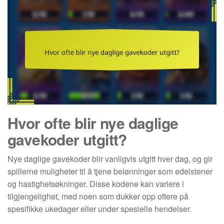
Hvor ofte blir nye daglige
gavekoder utgitt?
Nye daglige gavekoder blir vanligvis utgitt hver dag, og gir
spillerne muligheter til å tjene belønninger som edelstener
og hastighetsøkninger. Disse kodene kan variere i
tilgjengelighet, med noen som dukker opp oftere på
spesifikke ukedager eller under spesielle hendelser.