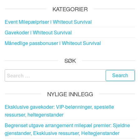
KATEGORIER
Event Milepælpriser i Whiteout Survival
Gavekoder i Whiteout Survival
Månedlige passbonuser i Whiteout Survival
SØK
Search
for:
NYLIGE INNLEGG
Eksklusive gavekoder: VIP-belønninger, spesielle
ressurser, heltegenstander
Begrenset utgave arrangement milepæl premier: Sjeldne
gjenstander, Eksklusive ressurser, Heltegjenstander