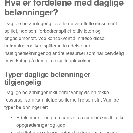
Hva er fordelene med daglige
belønninger?
Daglige belønninger gir spillerne verdifulle ressurser i
spillet, noe som forbedrer spilleffektiviteten og
engasjementet. Ved konsekvent å innløse disse
belønningene kan spillerne få edelstener,
hastighetsøkninger og andre ressurser som har betydelig
innvirkning på den totale spillopplevelsen.
Typer daglige belønninger
tilgjengelig
Daglige belønninger inkluderer vanligvis en rekke
ressurser som kan hjelpe spillerne i reisen sin. Vanlige
typer belønninger er:
Edelstener – en premium valuta som brukes til ulike
oppgraderinger og kjøp.
Hastighetsøkninger – gjenstander som reduserer