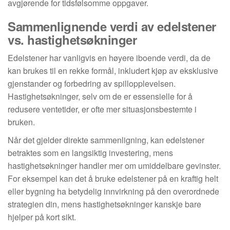
avgjørende for tidsfølsomme oppgaver.
Sammenlignende verdi av edelstener
vs. hastighetsøkninger
Edelstener har vanligvis en høyere iboende verdi, da de
kan brukes til en rekke formål, inkludert kjøp av eksklusive
gjenstander og forbedring av spillopplevelsen.
Hastighetsøkninger, selv om de er essensielle for å
redusere ventetider, er ofte mer situasjonsbestemte i
bruken.
Når det gjelder direkte sammenligning, kan edelstener
betraktes som en langsiktig investering, mens
hastighetsøkninger handler mer om umiddelbare gevinster.
For eksempel kan det å bruke edelstener på en kraftig helt
eller bygning ha betydelig innvirkning på den overordnede
strategien din, mens hastighetsøkninger kanskje bare
hjelper på kort sikt.