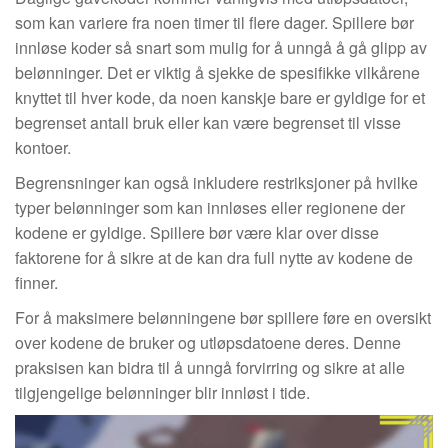
som kan variere fra noen timer til flere dager. Spillere bør
innløse koder så snart som mulig for å unngå å gå glipp av
belønninger. Det er viktig å sjekke de spesifikke vilkårene
knyttet til hver kode, da noen kanskje bare er gyldige for et
begrenset antall bruk eller kan være begrenset til visse
kontoer.
Begrensninger kan også inkludere restriksjoner på hvilke
typer belønninger som kan innløses eller regionene der
kodene er gyldige. Spillere bør være klar over disse
faktorene for å sikre at de kan dra full nytte av kodene de
finner.
For å maksimere belønningene bør spillere føre en oversikt
over kodene de bruker og utløpsdatoene deres. Denne
praksisen kan bidra til å unngå forvirring og sikre at alle
tilgjengelige belønninger blir innløst i tide.