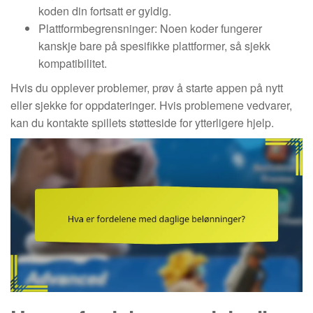
koden din fortsatt er gyldig.
Plattformbegrensninger: Noen koder fungerer
kanskje bare på spesifikke plattformer, så sjekk
kompatibilitet.
Hvis du opplever problemer, prøv å starte appen på nytt
eller sjekke for oppdateringer. Hvis problemene vedvarer,
kan du kontakte spillets støtteside for ytterligere hjelp.