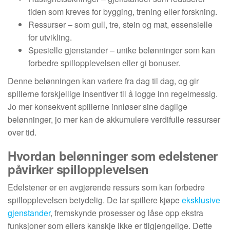
tiden som kreves for bygging, trening eller forskning.
Ressurser – som gull, tre, stein og mat, essensielle
for utvikling.
Spesielle gjenstander – unike belønninger som kan
forbedre spillopplevelsen eller gi bonuser.
Denne belønningen kan variere fra dag til dag, og gir
spillerne forskjellige insentiver til å logge inn regelmessig.
Jo mer konsekvent spillerne innløser sine daglige
belønninger, jo mer kan de akkumulere verdifulle ressurser
over tid.
Hvordan belønninger som edelstener
påvirker spillopplevelsen
Edelstener er en avgjørende ressurs som kan forbedre
spillopplevelsen betydelig. De lar spillere kjøpe
eksklusive
gjenstander
, fremskynde prosesser og låse opp ekstra
funksjoner som ellers kanskje ikke er tilgjengelige. Dette