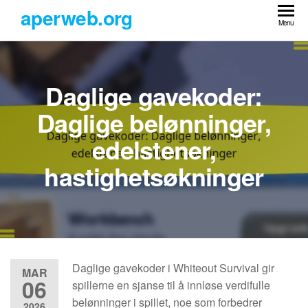
Skip
aperweb.org
to
Menu
the
content
Daglige gavekoder:
Daglige belønninger,
edelstener,
hastighetsøkninger
Daglige gavekoder i Whiteout Survival gir
MAR
06
spillerne en sjanse til å innløse verdifulle
belønninger i spillet, noe som forbedrer
2026