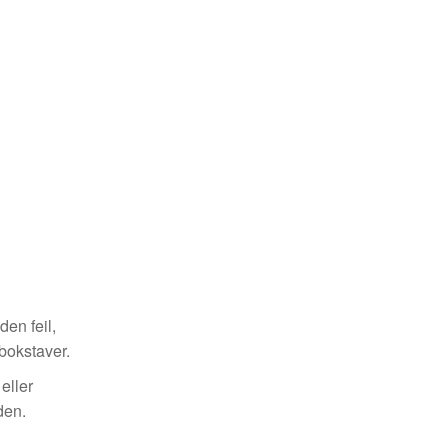
en feil,
 bokstaver.
eller
den.