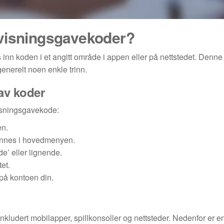
nvisningsgavekoder?
 inn koden i et angitt område i appen eller på nettstedet. Denn
generelt noen enkle trinn.
 av koder
visningsgavekode:
en.
 finnes i hovedmenyen.
de’ eller lignende.
et.
 på kontoen din.
kludert mobilapper, spillkonsoller og nettsteder. Nedenfor er en