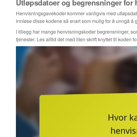
Utløpsdatoer og begrensninger for
Henvisningsgavekoder kommer vanligvis med utløpsdatoer
innløse disse kodene så snart som mulig for å unngå å gå
I tillegg har mange henvisningskoder begrensninger, som 
tjenester. Les alltid det med liten skrift knyttet til koden