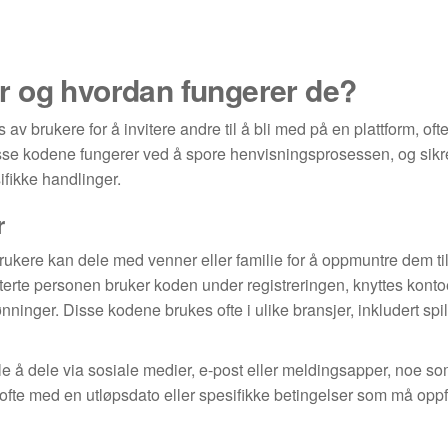
r og hvordan fungerer de?
v brukere for å invitere andre til å bli med på en plattform, of
se kodene fungerer ved å spore henvisningsprosessen, og sikre
ifikke handlinger.
r
kere kan dele med venner eller familie for å oppmuntre dem til
viterte personen bruker koden under registreringen, knyttes konto
inger. Disse kodene brukes ofte i ulike bransjer, inkludert spil
e å dele via sosiale medier, e-post eller meldingsapper, noe s
fte med en utløpsdato eller spesifikke betingelser som må oppfy