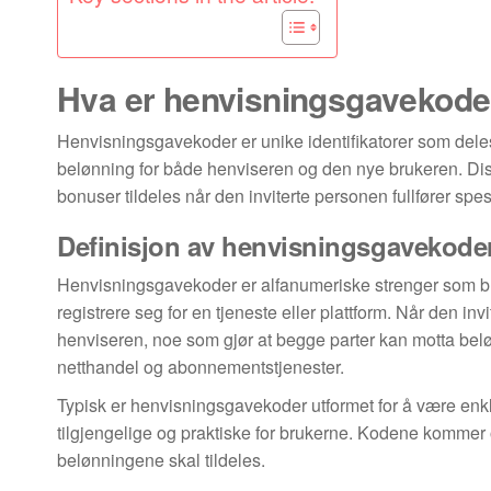
Hva er henvisningsgavekode
Henvisningsgavekoder er unike identifikatorer som deles a
belønning for både henviseren og den nye brukeren. Dis
bonuser tildeles når den inviterte personen fullfører spes
Definisjon av henvisningsgavekode
Henvisningsgavekoder er alfanumeriske strenger som bru
registrere seg for en tjeneste eller plattform. Når den in
henviseren, noe som gjør at begge parter kan motta belønn
netthandel og abonnementstjenester.
Typisk er henvisningsgavekoder utformet for å være enkl
tilgjengelige og praktiske for brukerne. Kodene kommer o
belønningene skal tildeles.