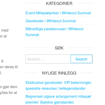
KATEGORIER
Event Milepælpriser i Whiteout Survival
Gavekoder i Whiteout Survival
Månedlige passbonuser i Whiteout
te med
Survival
r at
SØK
Search
 å
for:
en deres til
NYLIGE INNLEGG
l,
Eksklusive gavekoder: VIP-belønninger,
om gjør dem
spesielle ressurser, heltegenstander
lles for at
Begrenset utgave arrangement milepæl
premier: Sjeldne gjenstander,