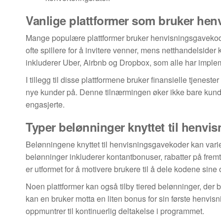
Vanlige plattformer som bruker he
Mange populære plattformer bruker henvisningsgavekode
ofte spillere for å invitere venner, mens netthandelsider 
inkluderer Uber, Airbnb og Dropbox, som alle har imple
I tillegg til disse plattformene bruker finansielle tjene
nye kunder på. Denne tilnærmingen øker ikke bare kunde
engasjerte.
Typer belønninger knyttet til henvi
Belønningene knyttet til henvisningsgavekoder kan vari
belønninger inkluderer kontantbonuser, rabatter på fremt
er utformet for å motivere brukere til å dele kodene sine 
Noen plattformer kan også tilby tiered belønninger, der b
kan en bruker motta en liten bonus for sin første henvi
oppmuntrer til kontinuerlig deltakelse i programmet.