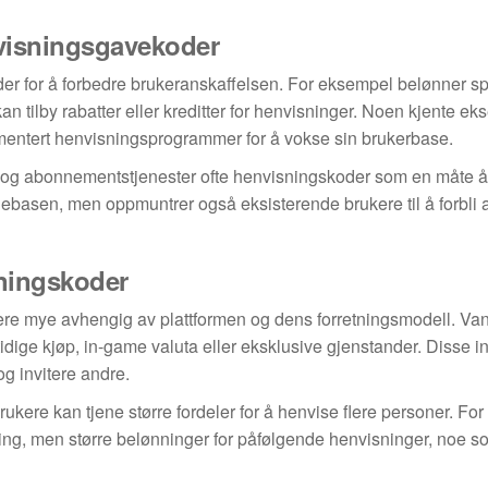
nvisningsgavekoder
r for å forbedre brukeranskaffelsen. For eksempel belønner sp
kan tilby rabatter eller kreditter for henvisninger. Noen kjente e
mentert henvisningsprogrammer for å vokse sin brukerbase.
ster og abonnementstjenester ofte henvisningskoder som en måte å 
basen, men oppmuntrer også eksisterende brukere til å forbli a
sningskoder
ere mye avhengig av plattformen og dens forretningsmodell. Van
idige kjøp, in-game valuta eller eksklusive gjenstander. Disse i
og invitere andre.
rukere kan tjene større fordeler for å henvise flere personer. Fo
sning, men større belønninger for påfølgende henvisninger, noe s