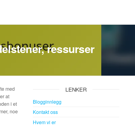
elstener, ressurser
ofte med
LENKER
er at
Blogginnlegg
oden i et
rmer, noe
Kontakt oss
Hvem vi er