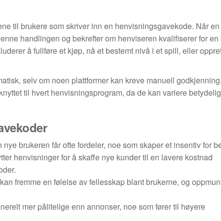
e til brukere som skriver inn en henvisningsgavekode. Når en
 denne handlingen og bekrefter om henviseren kvalifiserer for en
uderer å fullføre et kjøp, nå et bestemt nivå i et spill, eller oppr
tomatisk, selv om noen plattformer kan kreve manuell godkjenning
ttet til hvert henvisningsprogram, da de kan variere betydeli
avekoder
ye brukeren får ofte fordeler, noe som skaper et insentiv for b
ter henvisninger for å skaffe nye kunder til en lavere kostnad
oder.
n fremme en følelse av fellesskap blant brukerne, og oppmunt
enerelt mer pålitelige enn annonser, noe som fører til høyere