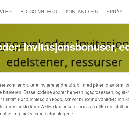
VI ER
BLOGGINNLEGG
KONTAKT OSS
SPRÅK
er: Invitasjonsbonuser, ed
r som lar brukere invitere andre til å bli med på en plattform, 
e brukeren. Disse kodene sporer henvisningsprosessen, og sikr
 fullført. For å innløse en kode, skriver brukerne vanligvis inn k
ter noen enkle trinn. Aktive koder kan finnes på ulike nettplattfo
ernativer og maksimere belønningene.