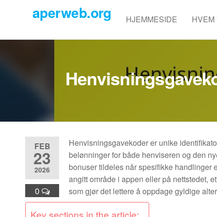
Skip
aperweb.org
to
HJEMMESIDE
HVEM 
the
content
Henvisningsgavekod
Henvisningsgavekoder er unike identifikatore
FEB
23
belønninger for både henviseren og den ny
bonuser tildeles når spesifikke handlinger er
2026
angitt område i appen eller på nettstedet, et
0
som gjør det lettere å oppdage gyldige alt
Key sections in the article: