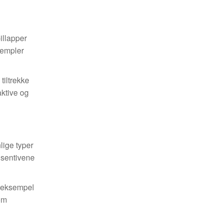
illapper
ksempler
tiltrekke
ktive og
lige typer
nsentivene
r eksempel
om