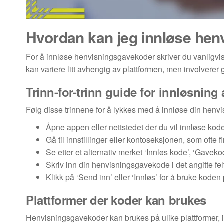
Hvordan kan jeg innløse he
For å innløse henvisningsgavekoder skriver du vanligvis
kan variere litt avhengig av plattformen, men involverer 
Trinn-for-trinn guide for innløsning
Følg disse trinnene for å lykkes med å innløse din hen
Åpne appen eller nettstedet der du vil innløse kod
Gå til innstillinger eller kontoseksjonen, som ofte
Se etter et alternativ merket ‘Innløs kode’, ‘Gaveko
Skriv inn din henvisningsgavekode i det angitte felt
Klikk på ‘Send inn’ eller ‘Innløs’ for å bruke koden
Plattformer der koder kan brukes
Henvisningsgavekoder kan brukes på ulike plattformer, in