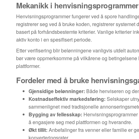
Mekanikk i henvisningsprogrammer
Henvisningsprogrammer fungerer ved å spore handlingen
registrerer seg ved å bruke koden, registrerer systemet
basert på forhåndsbestemte kriterier. Vanlige kriterier inkl
aktiv konto i en spesifisert periode.
Etter verifisering blir belønningene vanligvis utdelt au
bør være oppmerksomme på vilkårene og betingelsene kny
plattformer.
Fordeler med å bruke henvisningsg
Gjensidige belønninger:
Både henviseren og den n
Kostnadseffektiv markedsføring:
Selskaper utnyt
sammenlignet med tradisjonelle annonseringsmet
Bygging av fellesskap:
Henvisningsprogrammer ka
å engasjere seg med plattformen og hverandre.
Økt tillit:
Anbefalinger fra venner eller familie er g
konverteringsrater.